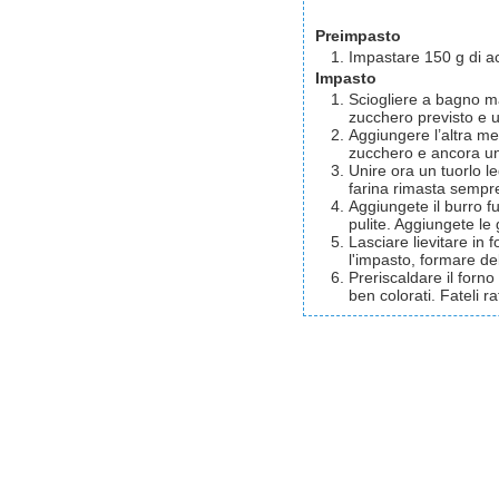
Preimpasto
Impastare 150 g di ac
Impasto
Sciogliere a bagno ma
zucchero previsto e u
Aggiungere l’altra me
zucchero e ancora una
Unire ora un tuorlo le
farina rimasta semp
Aggiungete il burro fu
pulite. Aggiungete le
Lasciare lievitare in
l'impasto, formare del
Preriscaldare il forn
ben colorati. Fateli r