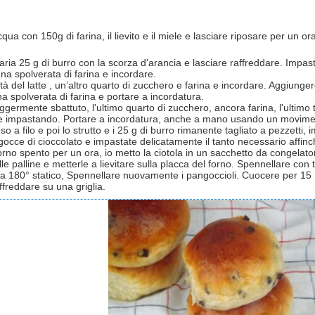
qua con 150g di farina, il lievito e il miele e lasciare riposare per un 
ria 25 g di burro con la scorza d'arancia e lasciare raffreddare. Impast
na spolverata di farina e incordare.
tà del latte , un’altro quarto di zucchero e farina e incordare. Aggiun
 spolverata di farina e portare a incordatura.
ggermente sbattuto, l'ultimo quarto di zucchero, ancora farina, l'ultimo t
re impastando. Portare a incordatura, anche a mano usando un movim
so a filo e poi lo strutto e i 25 g di burro rimanente tagliato a pezzetti,
 gocce di cioccolato e impastate delicatamente il tanto necessario affi
 forno spento per un ora, io metto la ciotola in un sacchetto da congelat
le palline e metterle a lievitare sulla placca del forno. Spennellare con tu
o a 180° statico, Spennellare nuovamente i pangoccioli. Cuocere per 15
affreddare su una griglia.