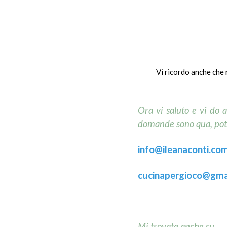
Vi ricordo anche che
Ora vi saluto e vi d
domande sono qua, pot
info@ileanaconti.
co
cucinapergioco@gma
Mi trovate anche su