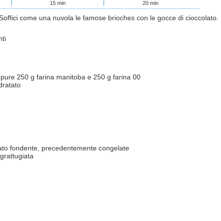
15
min
20
min
a. Soffici come una nuvola le famose brioches con le gocce di cioccolato.
ti
ure 250 g farina manitoba e 250 g farina 00
dratato
ato
fondente, precedentemente congelate
 grattugiata