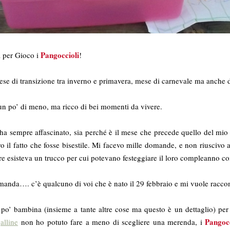
Pangoccioli
 per Gioco i
!
se di transizione tra inverno e primavera, mese di carnevale ma anche 
n po’ di meno, ma ricco di bei momenti da vivere.
ha sempre affascinato, sia perché è il mese che precede quello del mio c
 il fatto che fosse bisestile. Mi facevo mille domande, e non riuscivo a
e esisteva un trucco per cui potevano festeggiare il loro compleanno come
anda…. c’è qualcuno di voi che è nato il 29 febbraio e mi vuole racco
 po’ bambina (insieme a tante altre cose ma questo è un dettaglio) per
Pangocc
lline
non ho potuto fare a meno di scegliere una merenda, i