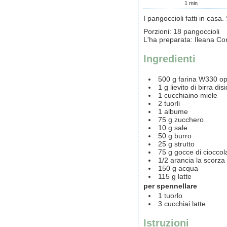
1
min
I pangoccioli fatti in cas
Porzioni
:
18
pangoccioli
L'ha preparata
:
Ileana Con
Ingredienti
500
g
farina
W330 opp
1
g
lievito di birra
disi
1 cucchiaino
miele
2
tuorli
1
albume
75
g
zucchero
10
g
sale
50
g
burro
25
g
strutto
75
g
gocce di cioccol
1/2
arancia
la scorza
150
g
acqua
115
g
latte
per spennellare
1
tuorlo
3
cucchiai
latte
Istruzioni