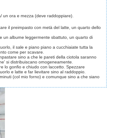
ora/ un ora e mezza (deve raddoppiare).
are il preimpasto con metà del latte, un quarto dello
gere un albume leggermente sbattuto, un quarto di
uorlo, il sale e piano piano a cucchiaiate tutta la
ento come per scavare.
 impastare sino a che le pareti della ciotola saranno
nche' si distribuiscano omogeneamente.
ore lo gonfio e chiudo con laccetto. Spezzare
orlo e latte e far lievitare sino al raddoppio.
 minuti (col mio forno) e comunque sino a che siano