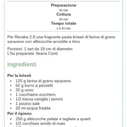
Preparazione
30
min
Cottura
30
min
Tempo totale
1
h
40
min
Per Recake 2.0 una fragrante pasta briseè di farina di grano
saraceno con albicocche arrostite e timo
Porzioni
:
1
tart da 18 cm di diametro
L'ha preparata
:
Ileana Conti
Ingredienti
Per la briseè
125
g
farina
di grano saraceno
62
g
burro
a pezzetti
25
g
uovo
1
cucchiaino
zucchero
1/2
bacca
vaniglia
i semini
1
pizzico
sale
20
ml
acqua
fredda
Per il ripieno
250
g
albicocche
pelate e tagliate a quarti
1/2
cucchiaio
amido di mais