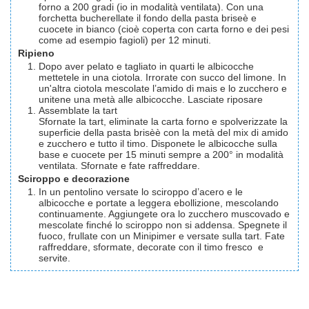
forno a 200 gradi (io in modalità ventilata). Con una
forchetta bucherellate il fondo della pasta briseè e
cuocete in bianco (cioè coperta con carta forno e dei pesi
come ad esempio fagioli) per 12 minuti.
Ripieno
Dopo aver pelato e tagliato in quarti le albicocche
mettetele in una ciotola. Irrorate con succo del limone. In
un'altra ciotola mescolate l’amido di mais e lo zucchero e
unitene una metà alle albicocche. Lasciate riposare
Assemblate la tart
Sfornate la tart, eliminate la carta forno e spolverizzate la
superficie della pasta brisèè con la metà del mix di amido
e zucchero e tutto il timo. Disponete le albicocche sulla
base e cuocete per 15 minuti sempre a 200° in modalità
ventilata. Sfornate e fate raffreddare.
Sciroppo e decorazione
In un pentolino versate lo sciroppo d’acero e le
albicocche e portate a leggera ebollizione, mescolando
continuamente. Aggiungete ora lo zucchero muscovado e
mescolate finché lo sciroppo non si addensa. Spegnete il
fuoco, frullate con un Minipimer e versate sulla tart. Fate
raffreddare, sformate, decorate con il timo fresco e
servite.