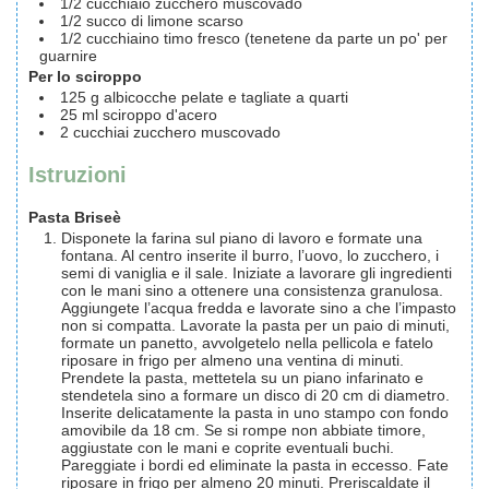
1/2
cucchiaio
zucchero muscovado
1/2
succo di limone
scarso
1/2
cucchiaino
timo
fresco (tenetene da parte un po' per
guarnire
Per lo sciroppo
125
g
albicocche
pelate e tagliate a quarti
25
ml
sciroppo d'acero
2
cucchiai
zucchero muscovado
Istruzioni
Pasta Briseè
Disponete la farina sul piano di lavoro e formate una
fontana. Al centro inserite il burro, l’uovo, lo zucchero, i
semi di vaniglia e il sale. Iniziate a lavorare gli ingredienti
con le mani sino a ottenere una consistenza granulosa.
Aggiungete l’acqua fredda e lavorate sino a che l’impasto
non si compatta. Lavorate la pasta per un paio di minuti,
formate un panetto, avvolgetelo nella pellicola e fatelo
riposare in frigo per almeno una ventina di minuti.
Prendete la pasta, mettetela su un piano infarinato e
stendetela sino a formare un disco di 20 cm di diametro.
Inserite delicatamente la pasta in uno stampo con fondo
amovibile da 18 cm. Se si rompe non abbiate timore,
aggiustate con le mani e coprite eventuali buchi.
Pareggiate i bordi ed eliminate la pasta in eccesso. Fate
riposare in frigo per almeno 20 minuti. Preriscaldate il