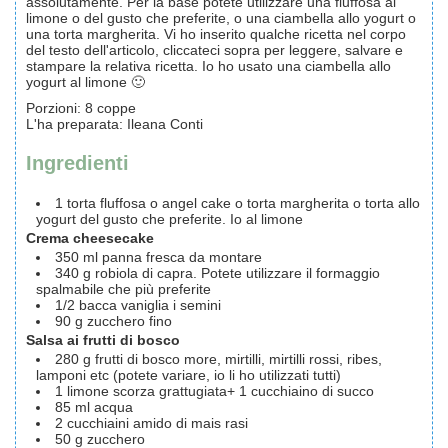
assolutamente. Per la base potete utilizzare una fluffosa al
limone o del gusto che preferite, o una ciambella allo yogurt o
una torta margherita. Vi ho inserito qualche ricetta nel corpo
del testo dell'articolo, cliccateci sopra per leggere, salvare e
stampare la relativa ricetta. Io ho usato una ciambella allo
yogurt al limone 🙂
Porzioni
:
8
coppe
L'ha preparata
:
Ileana Conti
Ingredienti
1
torta
fluffosa o angel cake o torta margherita o torta allo
yogurt del gusto che preferite. Io al limone
Crema cheesecake
350
ml
panna
fresca da montare
340
g
robiola
di capra. Potete utilizzare il formaggio
spalmabile che più preferite
1/2
bacca
vaniglia
i semini
90
g
zucchero
fino
Salsa ai frutti di bosco
280
g
frutti di bosco
more, mirtilli, mirtilli rossi, ribes,
lamponi etc (potete variare, io li ho utilizzati tutti)
1
limone
scorza grattugiata+ 1 cucchiaino di succo
85
ml
acqua
2
cucchiaini
amido di mais
rasi
50
g
zucchero