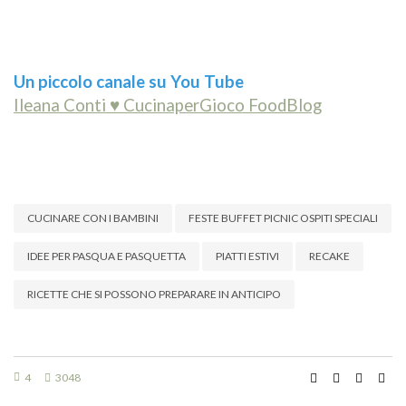
Un piccolo canale su You Tube
Ileana Conti ♥ CucinaperGioco FoodBlog
CUCINARE CON I BAMBINI
FESTE BUFFET PICNIC OSPITI SPECIALI
IDEE PER PASQUA E PASQUETTA
PIATTI ESTIVI
RECAKE
RICETTE CHE SI POSSONO PREPARARE IN ANTICIPO
4
3048