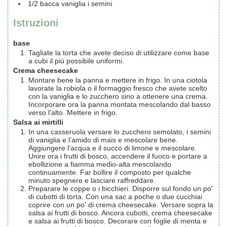
1/2
bacca
vaniglia
i semini
Istruzioni
base
Tagliate la torta che avete deciso di utilizzare come base
a cubi il più possibile uniformi.
Crema cheesecake
Montare bene la panna e mettere in frigo. In una ciotola
lavorate la robiola o il formaggio fresco che avete scelto
con la vaniglia e lo zucchero sino a ottenere una crema.
Incorporare ora la panna montata mescolando dal basso
verso l'alto. Mettere in frigo.
Salsa ai mirtilli
In una casseruola versare lo zucchero semolato, i semini
di vaniglia e l’amido di mais e mescolare bene.
Aggiungere l’acqua e il succo di limone e mescolare.
Unire ora i frutti di bosco, accendere il fuoco e portare a
ebollizione a fiamma medio-alta mescolando
continuamente. Far bollire il composto per qualche
minuto spegnere e lasciare raffreddare.
Preparare le coppe o i bicchieri. Disporre sul fondo un po'
di cubotti di torta. Con una sac a poche o due cucchiai
coprire con un po' di crema cheesecake. Versare sopra la
salsa ai frutti di bosco. Ancora cubotti, crema cheesecake
e salsa ai frutti di bosco. Decorare con foglie di menta e