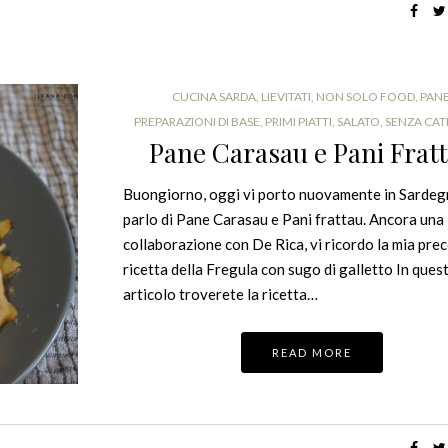
CUCINA SARDA
,
LIEVITATI
,
NON SOLO FOOD
,
PAN
PREPARAZIONI DI BASE
,
PRIMI PIATTI
,
SALATO
,
SENZA CAT
Pane Carasau e Pani Frat
Buongiorno, oggi vi porto nuovamente in Sardegn
parlo di Pane Carasau e Pani frattau. Ancora una
collaborazione con De Rica, vi ricordo la mia pre
ricetta della Fregula con sugo di galletto In ques
articolo troverete la ricetta…
READ MORE