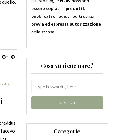
questo blog, e
NON possono
e quello.
essere copiati
,
riprodotti
,
pubblicati o redistribuiti
senza
previa
ed espressa
autorizzazione
della stessa.
Cosa vuoi cucinare?
ALATO
,
i
loreddus
Categorie
n facevo
re e