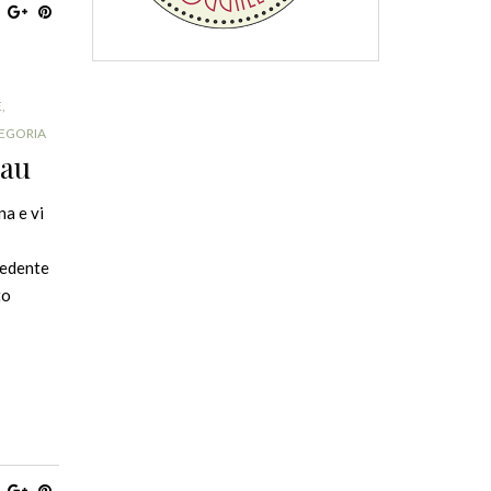
E
,
EGORIA
tau
a e vi
cedente
to