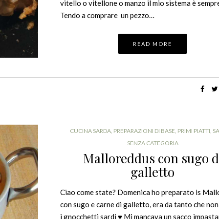
vitello o vitellone o manzo il mio sistema è sempr
Tendo a comprare un pezzo…
READ MORE
CUCINA SARDA
,
PREPARAZIONI DI BASE
,
PRIMI PIATTI
,
S
SENZA CATEGORIA
Malloreddus con sugo d
galletto
Ciao come state? Domenica ho preparato is Mal
con sugo e carne di galletto, era da tanto che no
i gnocchetti sardi ♥ Mi mancava un sacco impasta