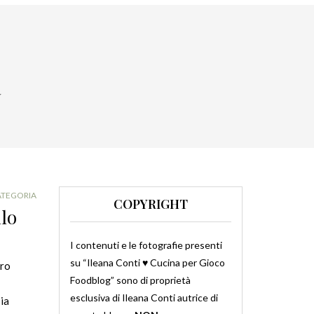
a
ATEGORIA
COPYRIGHT
llo
I contenuti e le fotografie presenti
su “Ileana Conti ♥ Cucina per Gioco
aro
Foodblog” sono di proprietà
esclusiva di Ileana Conti autrice di
ia