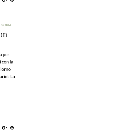
EGORIA
con
ma per
i con la
giorno
arini. La