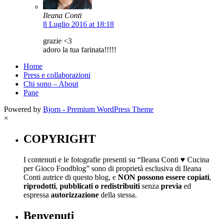
Ileana Conti
8 Luglio 2016 at 18:18
grazie <3
adoro la tua farinata!!!!!
Home
Press e collaborazioni
Chi sono – About
Pane
Powered by
Bjorn - Premium WordPress Theme
×
COPYRIGHT
I contenuti e le fotografie presenti su “Ileana Conti ♥ Cucina
per Gioco Foodblog” sono di proprietà esclusiva di Ileana
Conti autrice di questo blog, e
NON possono essere copiati
,
riprodotti
,
pubblicati o redistribuiti
senza
previa
ed
espressa
autorizzazione
della stessa.
Benvenuti