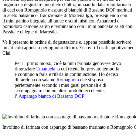
mignon da degustare uno dietro l’altro, iniziando dalla mini farinata
di ceci con Romagnolo e asparagi bianchi di Bassano DOP marinati
in aceto balsamico Tradizionale di Modena Igp, proseguendo con
il mini panino integrale all’anice e semi misti con Amarcord e
pomodoro camone sardo e terminando con i mini pancake salati con
Passita e ciliegie di Marostica
Ve li presento in ordine di degustazione e, appena possibile scriverò
un articolo apposito per ognuno di loro. Eccovi i Tris di aperitivo per
Clai.
Per il primo morso, cioè la mini farinata genovese devo
ringraziare
Emanuela
la cui ricetta ho provato tempo fa
e continuo a farla e rifarla in continuazione. Ho deciso
di farcirla con salame
Romagnolo
che si sposa
perfettamente secondo i miei gusti personali e di
accompagnare con un altro prodotto eccellente,
l’
Asparago bianco di Bassano DOP
Involtino di farinata con asparago di bassano marinato e Romagnolo C