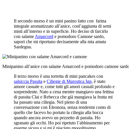
Il secondo morso è un mini panino fatto con farina
integrale aromatizzato all’anice, conl’aggiunta di semi
misti all’interno e in superficie. Ho deciso di farcirlo
con salame
Amarcord
e pomodoro Camone sardo,
sapori che mi riportano decisamente alla mia amata
Sardegna.
Minipanino all’anice con salame Amarcord e pomodoro camone sard
Il terzo morso è una torretta di mini pancakes con
salsiccia Passita
e
Ciliegie di Marostica Igp
, è stato
amore casuale e, come tutti gli amori casuali profondo e
sorprendente. Nato a cena mentre mangiavo una fettina
di passita Clai e Rebecca che già mangiava la frutta mi
ha passato una ciliegia. Nel pieno di una
conversazione con Eleonora, senza rendermi conto di
quello che facevo ho portato la ciliegia alla bocca
quando ancora avevo un pezzetto di passita. Ho
sgranato gli occhi. Ho poi ripetuto l’abbinamento per
esserne sicura e si mi è piaciuto moooltissimo.