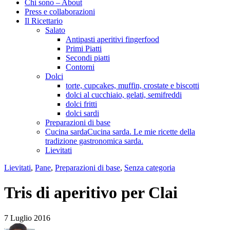
Chi sono – About
Press e collaborazioni
Il Ricettario
Salato
Antipasti aperitivi fingerfood
Primi Piatti
Secondi piatti
Contorni
Dolci
torte, cupcakes, muffin, crostate e biscotti
dolci al cucchiaio, gelati, semifreddi
dolci fritti
dolci sardi
Preparazioni di base
Cucina sarda
Cucina sarda. Le mie ricette della
tradizione gastronomica sarda.
Lievitati
Lievitati
,
Pane
,
Preparazioni di base
,
Senza categoria
Tris di aperitivo per Clai
7 Luglio 2016