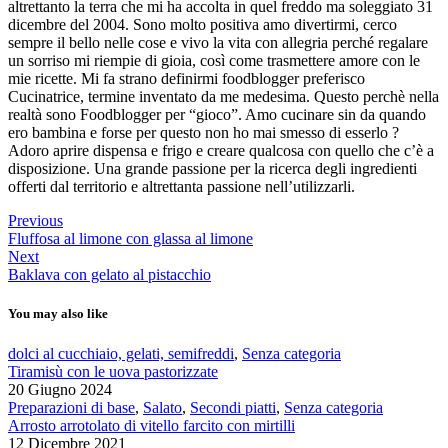
altrettanto la terra che mi ha accolta in quel freddo ma soleggiato 31
dicembre del 2004. Sono molto positiva amo divertirmi, cerco
sempre il bello nelle cose e vivo la vita con allegria perché regalare
un sorriso mi riempie di gioia, così come trasmettere amore con le
mie ricette. Mi fa strano definirmi foodblogger preferisco
Cucinatrice, termine inventato da me medesima. Questo perchè nella
realtà sono Foodblogger per “gioco”. Amo cucinare sin da quando
ero bambina e forse per questo non ho mai smesso di esserlo ?
Adoro aprire dispensa e frigo e creare qualcosa con quello che c’è a
disposizione. Una grande passione per la ricerca degli ingredienti
offerti dal territorio e altrettanta passione nell’utilizzarli.
Previous
Fluffosa al limone con glassa al limone
Next
Baklava con gelato al pistacchio
You may also like
dolci al cucchiaio, gelati, semifreddi
,
Senza categoria
Tiramisù con le uova pastorizzate
20 Giugno 2024
Preparazioni di base
,
Salato
,
Secondi piatti
,
Senza categoria
Arrosto arrotolato di vitello farcito con mirtilli
12 Dicembre 2021