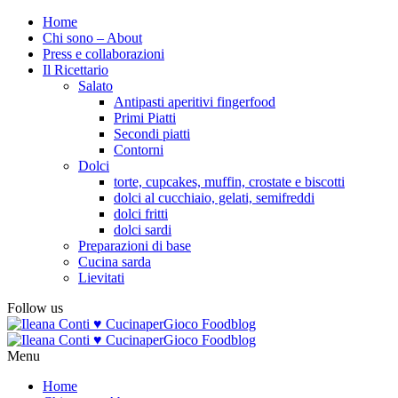
Home
Chi sono – About
Press e collaborazioni
Il Ricettario
Salato
Antipasti aperitivi fingerfood
Primi Piatti
Secondi piatti
Contorni
Dolci
torte, cupcakes, muffin, crostate e biscotti
dolci al cucchiaio, gelati, semifreddi
dolci fritti
dolci sardi
Preparazioni di base
Cucina sarda
Lievitati
Follow us
Menu
Home