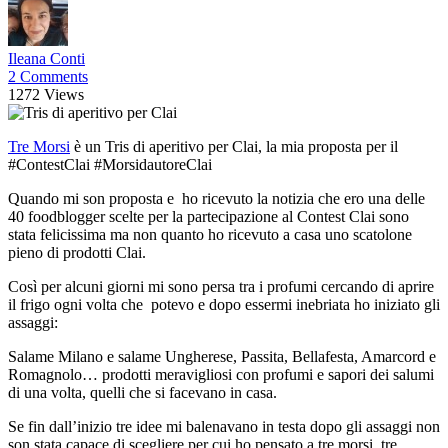
Ileana Conti
2 Comments
1272 Views
Tre Morsi
è un Tris di aperitivo per Clai, la mia proposta per il
#ContestClai #MorsidautoreClai
Quando mi son proposta e ho ricevuto la notizia che ero una delle
40 foodblogger scelte per la partecipazione al Contest Clai sono
stata felicissima ma non quanto ho ricevuto a casa uno scatolone
pieno di prodotti Clai.
Così per alcuni giorni mi sono persa tra i profumi cercando di aprire
il frigo ogni volta che potevo e dopo essermi inebriata ho iniziato gli
assaggi:
Salame Milano e salame Ungherese, Passita, Bellafesta, Amarcord e
Romagnolo… prodotti meravigliosi con profumi e sapori dei salumi
di una volta, quelli che si facevano in casa.
Se fin dall’inizio tre idee mi balenavano in testa dopo gli assaggi non
son stata capace di scegliere per cui ho pensato a tre morsi, tre