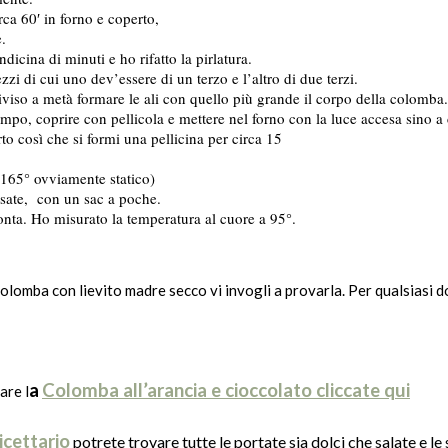
rca 60′ in forno e coperto,
.
dicina di minuti e ho rifatto la pirlatura.
zi di cui uno dev’essere di un terzo e l’altro di due terzi.
viso a metà formare le ali con quello più grande il corpo della colomba.
tampo, coprire con pellicola e mettere nel forno con la luce accesa sino a
rto così che si formi una pellicina per circa 15
 165° ovviamente statico)
ssate, con un sac a poche.
onta. Ho misurato la temperatura al cuore a 95°.
 Colomba con lievito madre secco vi invogli a provarla. Per qualsiasi
a
Colomba all’arancia e cioccolato cliccate qui
are l
icettario
potrete trovare tutte le portate sia dolci che salate e le