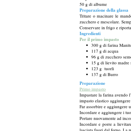
50 g di albume
Preparazione della glassa
Tritare o macinare le mando
zucchero e mescolare. Sempr
Conservare in frigo e riport
Ingredienti
Per il primo impasto
300 g di farina Manit
117 g di acqua
96 g di zucchero sem
15 g di lievito madre
123 g tuorli
137 g di Burro
Preparazione
Primo impasto
Impastare la farina avendo l
impasto elastico aggiungere 
Far assorbire e aggiungere 
Incordare e aggiungere i tuo
Portare nuovamente ad incord
Incordare e porre a lievita
lasciata fuori dal forno. La m