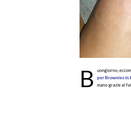
B
uongiorno, eccomi
per Brownies in 
mano grazie al fa