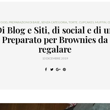
,
,
,
FOOD
PREPARAZIONI DI BASE
SENZA CATEGORIA
TORTE, CUPCAKES, MUFFIN, C
i Blog e Siti, di social e di 
Preparato per Brownies da
regalare
13 DICEMBRE 2019