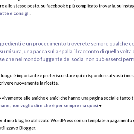
pre allo stesso posto, su facebook è più complicato trovarla, su inst
ette e consigli
.
ingredienti e un procedimento troverete sempre qualche consi
u misura, una pacca sulla spalla, il racconto di quella volt
cose che nel mondo fuggente del social non può esserci p
luogo è importante e preferisco stare qui e rispondere ai vostri mess
scrivere nuovamente la ricetta.
o vivamente alle amiche e amici che hanno una pagina social e tanto 
imane, non voglio dire che è per sempre ma quasi
♥
r il mio blog ho utilizzato WordPress con un template a pagamento 
tilizzavo Blogger.