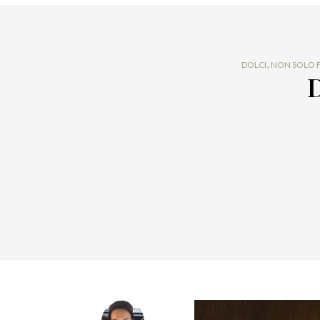
,
DOLCI
NON SOLO 
D