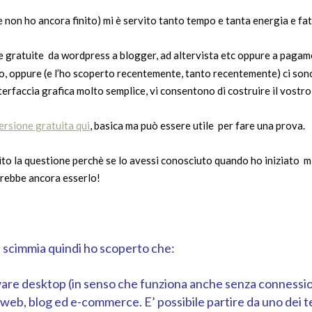
e non ho ancora finito) mi è servito tanto tempo e tanta energia e fat
e gratuite da wordpress a blogger, ad altervista etc oppure a pag
uno, oppure (e l’ho scoperto recentemente, tanto recentemente) ci s
erfaccia grafica molto semplice, vi consentono di costruire il vostro 
ersione gratuita qui
, basica ma può essere utile per fare una prova.
 la questione perchè se lo avessi conosciuto quando ho iniziato mi
otrebbe ancora esserlo!
 scimmia quindi ho scoperto che:
re desktop (in senso che funziona anche senza connession
 web, blog ed e-commerce. E’ possibile partire da uno dei t