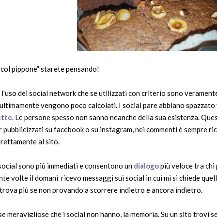
col pippone” starete pensando!
 l’uso dei social network che se utilizzati con criterio sono veramen
che ultimamente vengono poco calcolati. I social pare abbiano spazzat
ette
. Le persone spesso non sanno neanche della sua esistenza. Ques
 pubblicizzati su facebook o su instagram, nei commenti è sempre ri
irettamente al sito.
 social sono più immediati e consentono un
dialogo
più veloce tra chi
e volte il domani ricevo messaggi sui social in cui mi si chiede quel
 trova più se non provando a scorrere indietro e ancora indietro.
e meravigliose che i social non hanno, la memoria. Su un sito trovi se