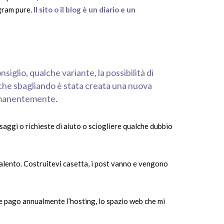
agram pure.
Il sito o il blog è un diario e un
glio, qualche variante, la possibilità di
a che sbagliando è stata creata una nuova
ermanentemente.
aggi o richieste di aiuto o sciogliere qualche dubbio
talento. Costruitevi casetta, i post vanno e vengono
e pago annualmente l’hosting, lo spazio web che mi