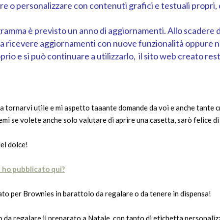
re o personalizzare con contenuti grafici e testuali propri,
ramma è previsto un anno di aggiornamenti. Allo scadere de
a ricevere aggiornamenti con nuove funzionalità oppure no. 
o e si può continuare a utilizzarlo, il sito web creato res
 tornarvi utile e mi aspetto taaante domande da voi e anche tante cr
temi se volete anche solo valutare di aprire una casetta, sarò felice 
del dolce!
 ho pubblicato qui?
ato per Brownies in barattolo da regalare o da tenere in dispensa!
o da regalare il preparato a Natale, con tanto di etichetta personaliz