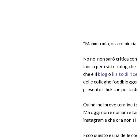
“Mamma mia, ora comincia 
No no, non sarò critica con
lancia per i siti e i blog 
che è il
blog
o il
sito di ric
delle colleghe foodblogger
presente il link che porta d
Quindi nel breve termine i
Ma oggi non è domani e tant
instagram e che ora non si
Ecco questo è una delle cos