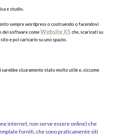
ica e studio.
amento sempre wordpress o costruendo o facendovi
Website X5
ono dei software come
che, scaricati su
sito e poi caricarlo su uno spazio.
 sarebbe sicuramente stato molto utile e, siccome
e internet, non serve essere online) che
emplate forniti, che sono praticamente siti