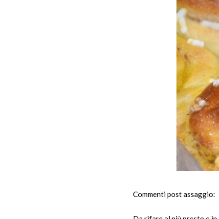
Commenti post assaggio:
Da rifare al più presto e in