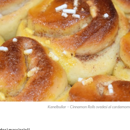
Kanelbullar – Cinnamon Rolls svedesi al cardamo
 dosi massiccie!!