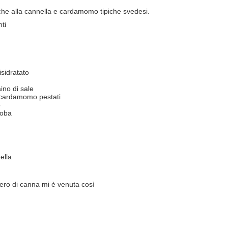
oche alla cannella e cardamomo tipiche svedesi.
ti
disidratato
ino di sale
i cardamomo pestati
o
toba
ella
ero di canna
mi è venuta così