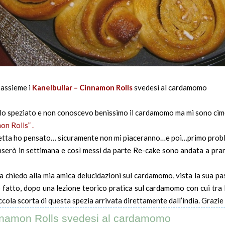
 assieme i
Kanelbullar – Cinnamon Rolls
svedesi al cardamomo
lo speziato e non conoscevo benissimo il cardamomo ma mi sono cim
n Rolls” .
cetta ho pensato… sicuramente non mi piaceranno…e poi…primo pro
serò in settimana e così messi da parte Re-cake sono andata a pran
ra chiedo alla mia amica delucidazioni sul cardamomo, vista la sua pas
 fatto, dopo una lezione teorico pratica sul cardamomo con cui tra l
cola scorta di questa spezia arrivata direttamente dall’india. Grazie
innamon Rolls svedesi al cardamomo