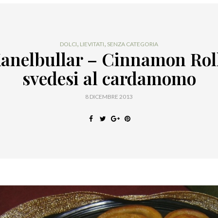
,
,
DOLCI
LIEVITATI
SENZA CATEGORIA
anelbullar – Cinnamon Rol
svedesi al cardamomo
8 DICEMBRE 2013