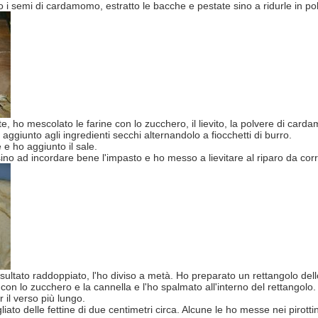
o i semi di cardamomo, estratto le bacche e pestate sino a ridurle in po
e, ho mescolato le farine con lo zucchero, il lievito, la polvere di card
 e aggiunto agli ingredienti secchi alternandolo a fiocchetti di burro.
 ho aggiunto il sale.
no ad incordare bene l'impasto e ho messo a lievitare al riparo da corr
sultato raddoppiato, l'ho diviso a metà. Ho preparato un rettangolo de
con lo zucchero e la cannella e l'ho spalmato all'interno del rettangolo.
r il verso più lungo.
liato delle fettine di due centimetri circa. Alcune le ho messe nei pirott