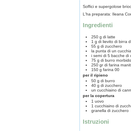
Soffici e supergolose bri
L'ha preparata
:
Ileana Con
Ingredienti
250
g
di latte
1
g
di lievito di birra 
55
g
di zucchero
la punta di un cucchia
i semi di 5 bacche d
75
g
di burro morbid
250
gr
di farina mani
150
g
farina 00
per il ripieno
50
g
di burro
40
g
di zucchero
un cucchiaino di cann
per la copertura
1
uovo
1
cucchiaino di zucch
granella di zucchero
Istruzioni