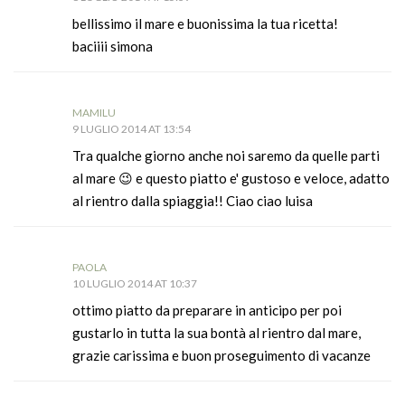
bellissimo il mare e buonissima la tua ricetta!
baciiii simona
MAMILU
9 LUGLIO 2014 AT 13:54
Tra qualche giorno anche noi saremo da quelle parti
al mare 😉 e questo piatto e' gustoso e veloce, adatto
al rientro dalla spiaggia!! Ciao ciao luisa
PAOLA
10 LUGLIO 2014 AT 10:37
ottimo piatto da preparare in anticipo per poi
gustarlo in tutta la sua bontà al rientro dal mare,
grazie carissima e buon proseguimento di vacanze