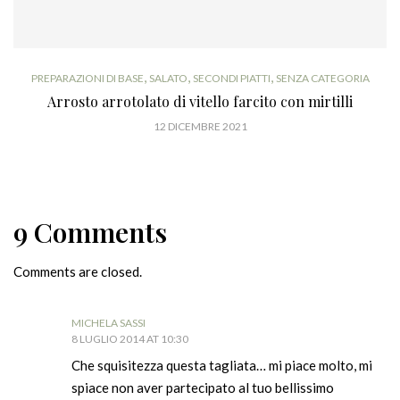
,
,
,
PREPARAZIONI DI BASE
SALATO
SECONDI PIATTI
SENZA CATEGORIA
Arrosto arrotolato di vitello farcito con mirtilli
12 DICEMBRE 2021
9 Comments
Comments are closed.
MICHELA SASSI
8 LUGLIO 2014 AT 10:30
Che squisitezza questa tagliata… mi piace molto, mi
spiace non aver partecipato al tuo bellissimo