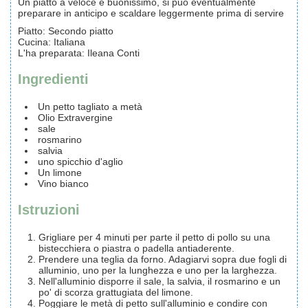
Un piatto a veloce e buonissimo, si può eventualmente
preparare in anticipo e scaldare leggermente prima di servire
Piatto:
Secondo piatto
Cucina:
Italiana
L'ha preparata
:
Ileana Conti
Ingredienti
Un petto tagliato a metà
Olio Extravergine
sale
rosmarino
salvia
uno spicchio d'aglio
Un limone
Vino bianco
Istruzioni
Grigliare per 4 minuti per parte il petto di pollo su una
bistecchiera o piastra o padella antiaderente.
Prendere una teglia da forno. Adagiarvi sopra due fogli di
alluminio, uno per la lunghezza e uno per la larghezza.
Nell'alluminio disporre il sale, la salvia, il rosmarino e un
po' di scorza grattugiata del limone.
Poggiare le metà di petto sull'alluminio e condire con