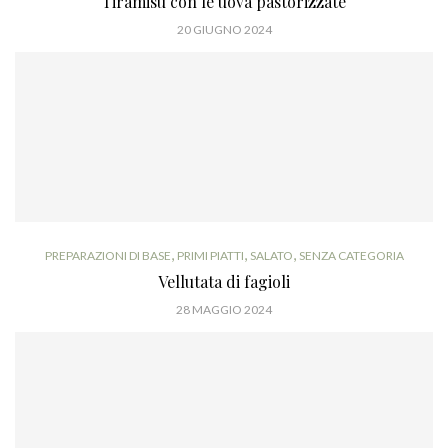
Tiramisù con le uova pastorizzate
20 GIUGNO 2024
,
,
,
PREPARAZIONI DI BASE
PRIMI PIATTI
SALATO
SENZA CATEGORIA
Vellutata di fagioli
28 MAGGIO 2024