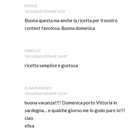
EDVIGE
12 LUGLIO 2014 AT 6:53
Buona questa ma anche la ricetta per il nostro
contest favolosa, Buona domenica
MARCO F.
14 LUGLIO 2014 AT 16:47
ricetta semplice e gustosa
ELISA DI RIENZO
15 LUGLIO 2014 AT 11:33
buona vacanza!!!! Domenica porto Vittoria in
sardegna… e qualche giorno me lo godo pure io!!!
ciao
elisa