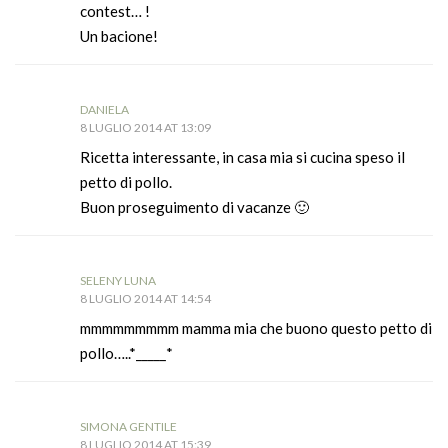
contest… !
Un bacione!
DANIELA
8 LUGLIO 2014 AT 13:09
Ricetta interessante, in casa mia si cucina speso il
petto di pollo.
Buon proseguimento di vacanze 🙂
SELENY LUNA
8 LUGLIO 2014 AT 14:54
mmmmmmmmm mamma mia che buono questo petto di
pollo…..*_____*
SIMONA GENTILE
8 LUGLIO 2014 AT 15:39