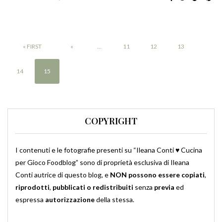
« FIRST
«
...
11
12
13
14
15
COPYRIGHT
I contenuti e le fotografie presenti su “Ileana Conti ♥ Cucina
per Gioco Foodblog” sono di proprietà esclusiva di Ileana
Conti autrice di questo blog, e
NON possono essere copiati
,
riprodotti
,
pubblicati o redistribuiti
senza
previa
ed
espressa
autorizzazione
della stessa.