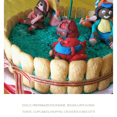
DOLCI
,
PREPARAZIONI DI BASE
,
SENZA CATEGORIA
,
TORTE, CUPCAKES, MUFFIN, CROSTATE E BISCOTTI