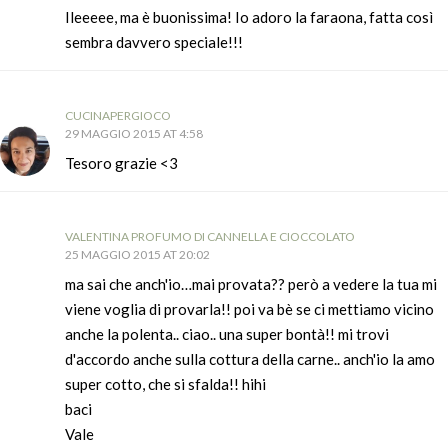
Ileeeee, ma è buonissima! Io adoro la faraona, fatta così
sembra davvero speciale!!!
CUCINAPERGIOCO
29 MAGGIO 2015 AT 4:58
Tesoro grazie <3
VALENTINA PROFUMO DI CANNELLA E CIOCCOLATO
25 MAGGIO 2015 AT 20:02
ma sai che anch'io…mai provata?? però a vedere la tua mi
viene voglia di provarla!! poi va bè se ci mettiamo vicino
anche la polenta.. ciao.. una super bontà!! mi trovi
d'accordo anche sulla cottura della carne.. anch'io la amo
super cotto, che si sfalda!! hihi
baci
Vale