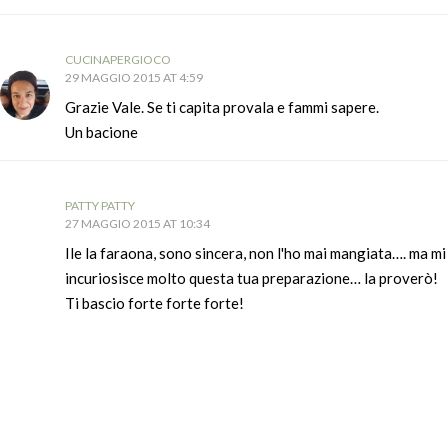
CUCINAPERGIOCO
29 MAGGIO 2015 AT 4:59
Grazie Vale. Se ti capita provala e fammi sapere.
Un bacione
PATTY PATTY
27 MAGGIO 2015 AT 10:34
Ile la faraona, sono sincera, non l'ho mai mangiata…. ma mi
incuriosisce molto questa tua preparazione… la proverò!
Ti bascio forte forte forte!