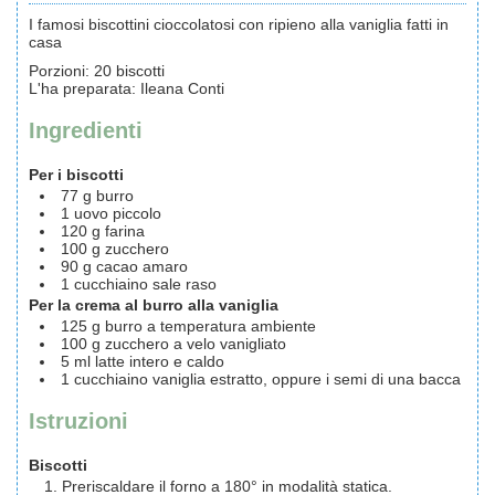
I famosi biscottini cioccolatosi con ripieno alla vaniglia fatti in
casa
Porzioni
:
20
biscotti
L'ha preparata
:
Ileana Conti
Ingredienti
Per i biscotti
77
g
burro
1
uovo
piccolo
120
g
farina
100
g
zucchero
90
g
cacao
amaro
1
cucchiaino
sale
raso
Per la crema al burro alla vaniglia
125
g
burro
a temperatura ambiente
100
g
zucchero a velo
vanigliato
5
ml
latte
intero e caldo
1
cucchiaino
vaniglia
estratto, oppure i semi di una bacca
Istruzioni
Biscotti
Preriscaldare il forno a 180° in modalità statica.