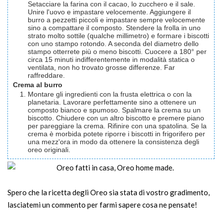
Setacciare la farina con il cacao, lo zucchero e il sale.
Unire l'uovo e impastare velocemente. Aggiungere il
burro a pezzetti piccoli e impastare sempre velocemente
sino a compattare il composto. Stendere la frolla in uno
strato molto sottile (qualche millimetro) e formare i biscotti
con uno stampo rotondo. A seconda del diametro dello
stampo otterrete più o meno biscotti. Cuocere a 180° per
circa 15 minuti indifferentemente in modalità statica o
ventilata, non ho trovato grosse differenze. Far
raffreddare.
Crema al burro
Montare gli ingredienti con la frusta elettrica o con la
planetaria. Lavorare perfettamente sino a ottenere un
composto bianco e spumoso. Spalmare la crema su un
biscotto. Chiudere con un altro biscotto e premere piano
per pareggiare la crema. Rifinire con una spatolina. Se la
crema è morbida potete riporre i biscotti in frigorifero per
una mezz'ora in modo da ottenere la consistenza degli
oreo originali.
Spero che la ricetta degli Oreo sia stata di vostro gradimento,
lasciatemi un commento per farmi sapere cosa ne pensate!