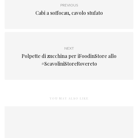
PREVIOUS
Cabi a soffocau, cavolo stufato
NEXT
Polpette di zucchina per iFoodinStore allo
#ScavoliniStoreRovereto
YOU MAY ALSO LIKE