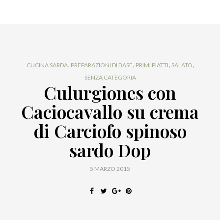
,
,
,
,
CUCINA SARDA
PREPARAZIONI DI BASE
PRIMI PIATTI
SALATO
SENZA CATEGORIA
Culurgiones con
Caciocavallo su crema
di Carciofo spinoso
sardo Dop
5 MARZO 2015