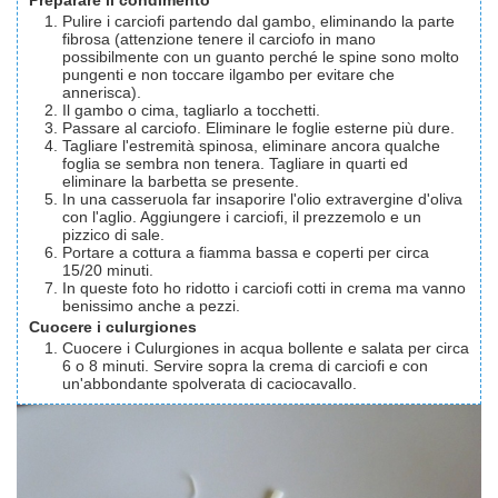
Pulire i carciofi partendo dal gambo, eliminando la parte
fibrosa (attenzione tenere il carciofo in mano
possibilmente con un guanto perché le spine sono molto
pungenti e non toccare ilgambo per evitare che
annerisca).
Il gambo o cima, tagliarlo a tocchetti.
Passare al carciofo. Eliminare le foglie esterne più dure.
Tagliare l'estremità spinosa, eliminare ancora qualche
foglia se sembra non tenera. Tagliare in quarti ed
eliminare la barbetta se presente.
In una casseruola far insaporire l'olio extravergine d'oliva
con l'aglio. Aggiungere i carciofi, il prezzemolo e un
pizzico di sale.
Portare a cottura a fiamma bassa e coperti per circa
15/20 minuti.
In queste foto ho ridotto i carciofi cotti in crema ma vanno
benissimo anche a pezzi.
Cuocere i culurgiones
Cuocere i Culurgiones in acqua bollente e salata per circa
6 o 8 minuti. Servire sopra la crema di carciofi e con
un'abbondante spolverata di caciocavallo.