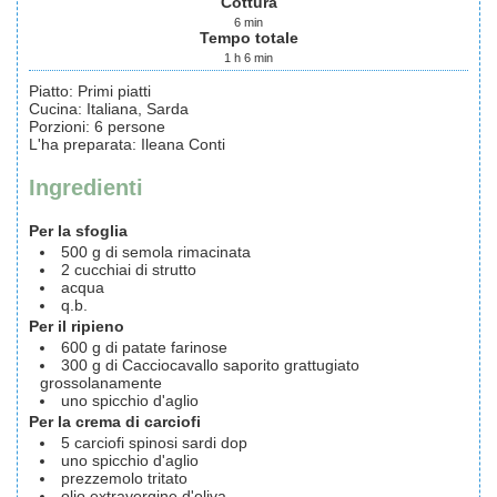
Cottura
6
min
Tempo totale
1
h
6
min
Piatto:
Primi piatti
Cucina:
Italiana, Sarda
Porzioni
:
6
persone
L'ha preparata
:
Ileana Conti
Ingredienti
Per la sfoglia
500
g
di semola rimacinata
2
cucchiai di strutto
acqua
q.b.
Per il ripieno
600
g
di patate farinose
300
g
di Cacciocavallo saporito grattugiato
grossolanamente
uno spicchio d'aglio
Per la crema di carciofi
5
carciofi spinosi sardi dop
uno spicchio d'aglio
prezzemolo tritato
olio extravergine d'oliva