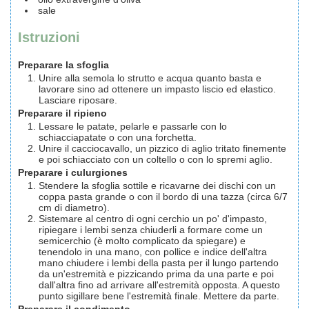
sale
Istruzioni
Preparare la sfoglia
Unire alla semola lo strutto e acqua quanto basta e
lavorare sino ad ottenere un impasto liscio ed elastico.
Lasciare riposare.
Preparare il ripieno
Lessare le patate, pelarle e passarle con lo
schiacciapatate o con una forchetta.
Unire il cacciocavallo, un pizzico di aglio tritato finemente
e poi schiacciato con un coltello o con lo spremi aglio.
Preparare i culurgiones
Stendere la sfoglia sottile e ricavarne dei dischi con un
coppa pasta grande o con il bordo di una tazza (circa 6/7
cm di diametro).
Sistemare al centro di ogni cerchio un po' d'impasto,
ripiegare i lembi senza chiuderli a formare come un
semicerchio (è molto complicato da spiegare) e
tenendolo in una mano, con pollice e indice dell'altra
mano chiudere i lembi della pasta per il lungo partendo
da un'estremità e pizzicando prima da una parte e poi
dall'altra fino ad arrivare all'estremità opposta. A questo
punto sigillare bene l'estremità finale. Mettere da parte.
Preparare il condimento