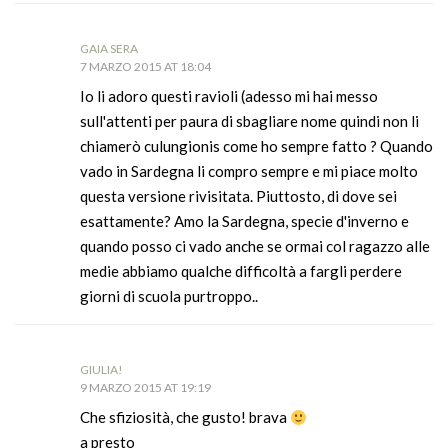
GAIA SERA
7 MARZO 2015 AT 18:04
Io li adoro questi ravioli (adesso mi hai messo
sull'attenti per paura di sbagliare nome quindi non li
chiamerò culungionis come ho sempre fatto ? Quando
vado in Sardegna li compro sempre e mi piace molto
questa versione rivisitata. Piuttosto, di dove sei
esattamente? Amo la Sardegna, specie d'inverno e
quando posso ci vado anche se ormai col ragazzo alle
medie abbiamo qualche difficoltà a fargli perdere
giorni di scuola purtroppo..
GIULIA!
9 MARZO 2015 AT 19:19
Che sfiziosità, che gusto! brava
a presto