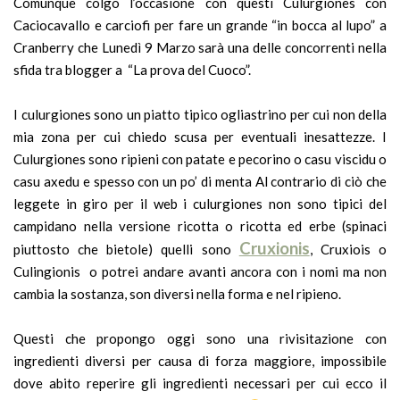
Comunque colgo l’occasione con questi Culurgiones con
Caciocavallo e carciofi per fare un grande “in bocca al lupo” a
Cranberry che Lunedì 9 Marzo sarà una delle concorrenti nella
sfida tra blogger a “La prova del Cuoco”.
I culurgiones sono un piatto tipico ogliastrino per cui non della
mia zona per cui chiedo scusa per eventuali inesattezze. I
Culurgiones sono ripieni con patate e pecorino o casu viscidu o
casu axedu e spesso con un po’ di menta Al contrario di ciò che
leggete in giro per il web i culurgiones non sono tipici del
campidano nella versione ricotta o ricotta ed erbe (spinaci
Cruxionis
piuttosto che bietole) quelli sono
, Cruxiois o
Culingionis o potrei andare avanti ancora con i nomi ma non
cambia la sostanza, son diversi nella forma e nel ripieno.
Questi che propongo oggi sono una rivisitazione con
ingredienti diversi per causa di forza maggiore, impossibile
dove abito reperire gli ingredienti necessari per cui ecco il