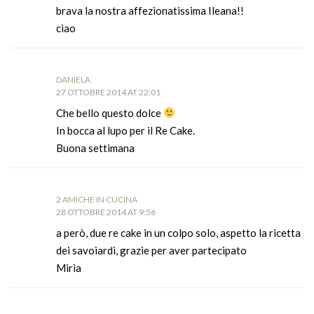
brava la nostra affezionatissima Ileana!!
ciao
DANIELA
27 OTTOBRE 2014 AT 22:01
Che bello questo dolce
In bocca al lupo per il Re Cake.
Buona settimana
2 AMICHE IN CUCINA
28 OTTOBRE 2014 AT 9:56
a però, due re cake in un colpo solo, aspetto la ricetta
dei savoiardi, grazie per aver partecipato
Miria