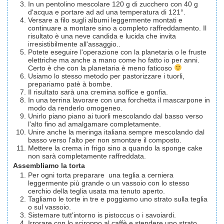
In un pentolino mescolare 120 g di zucchero con 40 g
d'acqua e portare ad ad una temperatura di 121°.
Versare a filo sugli albumi leggermente montati e
continuare a montare sino a completo raffreddamento. Il
risultato è una neve candida e lucida che invita
irresistibilmente all'assaggio..
Potete eseguire l'operazione con la planetaria o le fruste
elettriche ma anche a mano come ho fatto io per anni.
Certo è che con la planetaria è meno faticoso
Usiamo lo stesso metodo per pastorizzare i tuorli,
prepariamo patè à bombe.
Il risultato sarà una cremina soffice e gonfia.
In una terrina lavorare con una forchetta il mascarpone in
modo da renderlo omogeneo.
Unirlo piano piano ai tuorli mescolando dal basso verso
l'alto fino ad amalgamare completamente.
Unire anche la meringa italiana sempre mescolando dal
basso verso l'alto per non smontare il composto.
Mettere la crema in frigo sino a quando la sponge cake
non sarà completamente raffreddata.
Assembliamo la torta
Per ogni torta preparare una teglia a cerniera
leggermente più grande o un vassoio con lo stesso
cerchio della teglia usata ma tenuto aperto.
Tagliamo le torte in tre e poggiamo uno strato sulla teglia
o sul vassoio.
Sistemare tutt'intorno is pistoccus o i savoiardi.
Irrorare con lo sciroppo al caffè e stendere uno strato