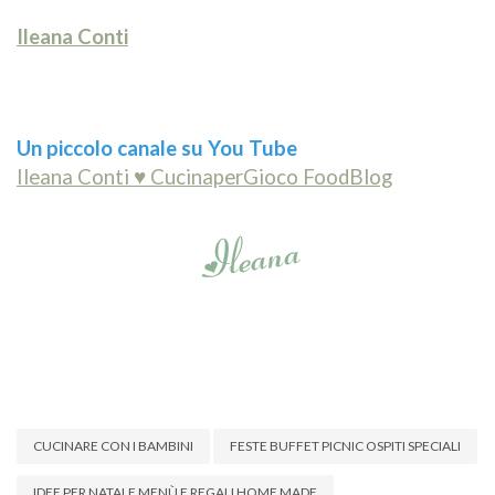
Ileana Conti
Un piccolo canale su You Tube
Ileana Conti ♥ CucinaperGioco FoodBlog
CUCINARE CON I BAMBINI
FESTE BUFFET PICNIC OSPITI SPECIALI
IDEE PER NATALE MENÙ E REGALI HOME MADE