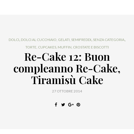
,
,
,
DOLCI
DOLCI AL CUCCHIAIO, GELATI, SEMIFREDDI
SENZA CATEGORIA
TORTE, CUPCAKES, MUFFIN, CROSTATE E BISCOTTI
Re-Cake 12: Buon
compleanno Re-Cake,
Tiramisù Cake
27 OTTOBRE 2014