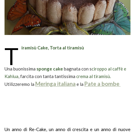
T
iramisù Cake, Torta al tiramisù
Una buonissima
sponge cake
bagnata con s
ciroppo al caffè e
Kahlua
, farcita con tanta tantissima
crema al tiramisù.
Meringa italiana
Pate a bombe
Utilizzeremo la
e la
Un anno di Re-Cake, un anno di crescita e un anno di nuove