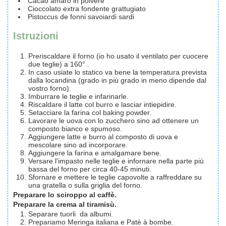
Cacao amaro in polvere
Cioccolato extra fondente grattugiato
Pistoccus de fonni
savoiardi sardi
Istruzioni
Preriscaldare il forno (io ho usato il ventilato per cuocere
due teglie) a 160° .
In caso usiate lo statico va bene la temperatura prevista
dalla locandina (grado in più grado in meno dipende dal
vostro forno).
Imburrare le teglie e infarinarle.
Riscaldare il latte col burro e lasciar intiepidire.
Setacciare la farina col baking powder.
Lavorare le uova con lo zucchero sino ad ottenere un
composto bianco e spumoso.
Aggiungere latte e burro al composto di uova e
mescolare sino ad incorporare.
Aggiungere la farina e amalgamare bene.
Versare l'impasto nelle teglie e infornare nella parte più
bassa del forno per circa 40-45 minuti.
Sfornare e mettere le teglie capovolte a raffreddare su
una gratella o sulla griglia del forno.
Preparare lo sciroppo al caffè.
Preparare la crema al tiramisù.
Separare tuorli da albumi.
Prepariamo Meringa italiana e Patè à bombe.