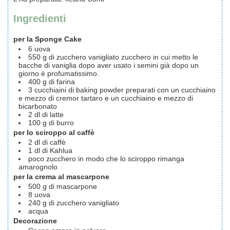
Ingredienti
per la Sponge Cake
6
uova
550
g
di zucchero vanigliato
zucchero in cui metto le
bacche di vaniglia dopo aver usato i semini già dopo un
giorno è profumatissimo.
400
g
di farina
3
cucchiaini di baking powder
preparati con un cucchiaino
e mezzo di cremor tartaro e un cucchiaino e mezzo di
bicarbonato
2
dl
di latte
100
g
di burro
per lo sciroppo al caffè
2
dl
di caffè
1
dl
di Kahlua
poco zucchero in modo che lo sciroppo rimanga
amarognolo
per la crema al mascarpone
500
g
di mascarpone
8
uova
240
g
di zucchero vanigliato
acqua
Decorazione