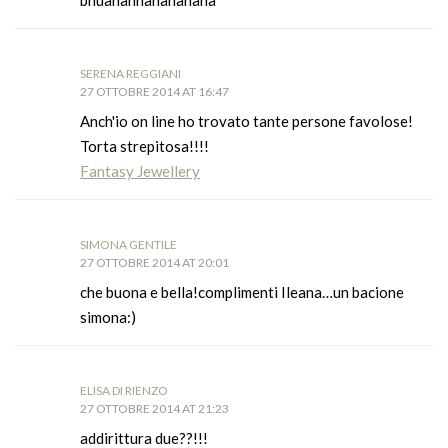
SERENA REGGIANI
27 OTTOBRE 2014 AT 16:47
Anch'io on line ho trovato tante persone favolose!
Torta strepitosa!!!!
Fantasy Jewellery
SIMONA GENTILE
27 OTTOBRE 2014 AT 20:01
che buona e bella!complimenti Ileana…un bacione
simona:)
ELISA DI RIENZO
27 OTTOBRE 2014 AT 21:23
addirittura due??!!!