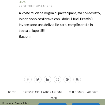
LISAG
29 OTTOBRE 2014 AT 9:39
A volte mi viene voglia di partecipare, ma poi desisto,
io non sono così brava con i dolci. I tuoi tiramisù
invece sono una delizia Ile cara, complimenti e in
bocca al lupo !!!!!
Bacioni
HOME
PRESS E COLLABORAZIONI
CHI SONO – ABOUT
PANE
Privacy and Cookie Policy