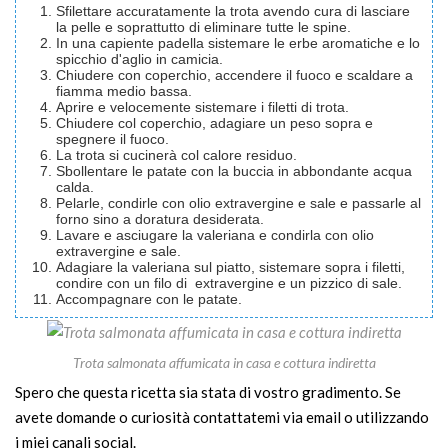
Sfilettare accuratamente la trota avendo cura di lasciare
la pelle e soprattutto di eliminare tutte le spine.
In una capiente padella sistemare le erbe aromatiche e lo
spicchio d'aglio in camicia.
Chiudere con coperchio, accendere il fuoco e scaldare a
fiamma medio bassa.
Aprire e velocemente sistemare i filetti di trota.
Chiudere col coperchio, adagiare un peso sopra e
spegnere il fuoco.
La trota si cucinerà col calore residuo.
Sbollentare le patate con la buccia in abbondante acqua
calda.
Pelarle, condirle con olio extravergine e sale e passarle al
forno sino a doratura desiderata.
Lavare e asciugare la valeriana e condirla con olio
extravergine e sale.
Adagiare la valeriana sul piatto, sistemare sopra i filetti,
condire con un filo di extravergine e un pizzico di sale.
Accompagnare con le patate.
Trota salmonata affumicata in casa e cottura indiretta
Spero che questa ricetta sia stata di vostro gradimento. Se
avete domande o curiosità contattatemi via email o utilizzando
i miei canali social.