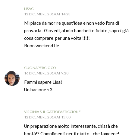
LISAG
12 DICEMBRE 2014 AT 14:23
Mi piace da morire quest'idea e non vedo l'ora di
provarla . Giovedì, al mio banchetto fidato, sapro' già
cosa comprare, per una volta !!!!!
Buon weekend Ile
CUCINAPERGIOCO
16 DICEMBRE 2014 AT 9:20
Fammi sapere Lisa!
Un bacione <3
VIRGINIA S. IL GATTOPASTICCIONE
12 DICEMBRE 2014 AT 15:00
Un preparazione molto interessante, chissà che
bontà!? Complimenti per il piatto…che fameeee!