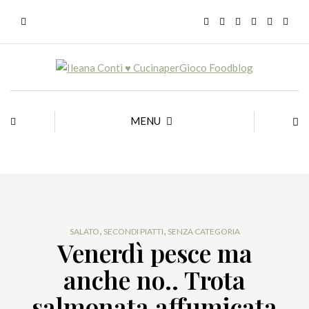
MENU
,
,
SALATO
SECONDI PIATTI
SENZA CATEGORIA
Venerdì pesce ma
anche no.. Trota
salmonata affumicata