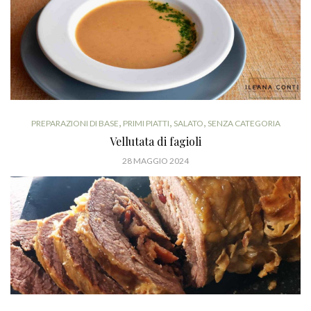
,
,
,
PREPARAZIONI DI BASE
PRIMI PIATTI
SALATO
SENZA CATEGORIA
Vellutata di fagioli
28 MAGGIO 2024