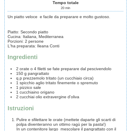
Tempo totale
20
min
Un piatto veloce e facile da preparare e molto gustoso.
Piatto:
Secondo piatto
Cucina:
Italiana, Mediterranea
Porzioni
:
2
persone
L'ha preparata
:
Ileana Conti
Ingredienti
2
orate
o 4 filetti se fate preparare dal pescivendolo
150
g
pangrattato
q.p
prezzemolo
tritato (un cucchiaio circa)
1
spicchio
aglio
tritato finemente o spremuto
1
pizzico
sale
1
cucchiaino
origano
2
cucchiai
olio extravergine d'oliva
Istruzioni
Pulire e sfilettare le orate (mettete daparte gli scarti di
polpa diventeranno un ottimo ragù per la pasta!)
In un contenitore largo mescolare il pangrattato con il