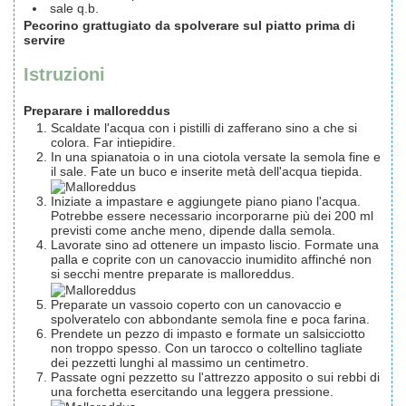
sale q.b.
Pecorino grattugiato da spolverare sul piatto prima di
servire
Istruzioni
Preparare i malloreddus
Scaldate l'acqua con i pistilli di zafferano sino a che si
colora. Far intiepidire.
In una spianatoia o in una ciotola versate la semola fine e
il sale. Fate un buco e inserite metà dell'acqua tiepida.
Iniziate a impastare e aggiungete piano piano l'acqua.
Potrebbe essere necessario incorporarne più dei 200 ml
previsti come anche meno, dipende dalla semola.
Lavorate sino ad ottenere un impasto liscio. Formate una
palla e coprite con un canovaccio inumidito affinché non
si secchi mentre preparate is malloreddus.
Preparate un vassoio coperto con un canovaccio e
spolveratelo con abbondante semola fine e poca farina.
Prendete un pezzo di impasto e formate un salsicciotto
non troppo spesso. Con un tarocco o coltellino tagliate
dei pezzetti lunghi al massimo un centimetro.
Passate ogni pezzetto su l'attrezzo apposito o sui rebbi di
una forchetta esercitando una leggera pressione.