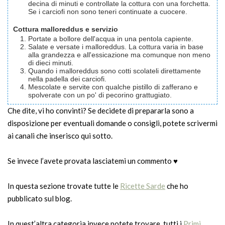
decina di minuti e controllate la cottura con una forchetta.
Se i carciofi non sono teneri continuate a cuocere.
Cottura malloreddus e servizio
Portate a bollore dell'acqua in una pentola capiente.
Salate e versate i malloreddus. La cottura varia in base
alla grandezza e all'essicazione ma comunque non meno
di dieci minuti.
Quando i malloreddus sono cotti scolateli direttamente
nella padella dei carciofi.
Mescolate e servite con qualche pistillo di zafferano e
spolverate con un po' di pecorino grattugiato.
Che dite, vi ho convinti? Se decidete di prepararla sono a
disposizione per eventuali domande o consigli, potete scrivermi
ai canali che inserisco qui sotto.
Se invece l’avete provata lasciatemi un commento ♥
In questa sezione trovate tutte le
Ricette Sarde
che ho
pubblicato sul blog.
In quest’altra categoria invece potete trovare tutti i
Primi