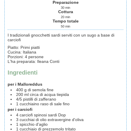
Preparazione
30
min
Cottura
20
min
Tempo totale
50
min
I tradizionali gnocchetti sardi serviti con un sugo a base di
carciofi
Piatto:
Primi piatti
Cucina:
Italiana
Porzioni
:
4
persone
L'ha preparata
:
Ileana Conti
Ingredienti
per i Malloreddus
400
g
di semola fine
200
ml
circa di acqua tiepida
4/5
pistilli di zafferano
1
cucchiaino raso di sale fino
per i carciofi
4
carciofi spinosi sardi Dop
3
cucchiai di olio extravergine d'oliva
1
spicchio d'aglio
1
cucchiaio di prezzemolo tritato