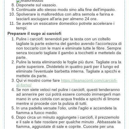
Disponete sul vassoio.
Continuate allo stesso modo sino alla fine dell'impasto.
Spolverare is malloreddus con altra semola e farina e
lasciarli asciugare all'aria per almeno 24 ore.
Se avete un essicatore domestico potrete accelerare i
tempi.
Preparare il sugo ai carciofi
Pulire i carciofi: tenendoli per la testa con un coltello
tagliate la parte esterna del gambo avendo l'accortezza di
non toccarlo con le mani e eliminate tutte le fibre. Sempre
senza toccarlo tagliate il gambo a tocchetti e mettetelo da
parte.
Pulire la testa eliminando le foglie più dure. Tagliate ora la
parte superiore. Dividetelo in quattro parti per il lungo ed
eliminate l'eventuale barbetta interna. Tagliate a spicchi e
mettete da parte.
Qui vi mostro come fare
https://ileanaconti.com/carciofi-
al-forno/
Se non siete veloci nel pulire i carciofi, questi tenderanno
ad annerire per cui potrà essere comodo immergerli man
mano in una ciotola con acqua fredda e spicchi di limone
mentre si procede con la pulizia di tutti.
In una padella versate l'olio, unite l'aglio e accendete la
fiamma a fuoco medio.
Dopo circa un minuto aggiungete i carciofi, il prezzemolo
e il sale e fate rosolare per qualche minuto . Abbassate la
fiamma, aggiustate di sale e coprite. Cuocete per una