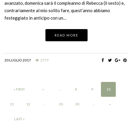
avanzato, domenica sarà il compleanno di Rebecca (il sesto) e,
contrariamente al mio solito fare, quest’anno abbiamo
festeggiato in anticipo con un…
READ MORE
20 LUGLIO 2017
2777
« FIRST
«
...
8
9
10
11
12
...
20
30
...
»
LAST »