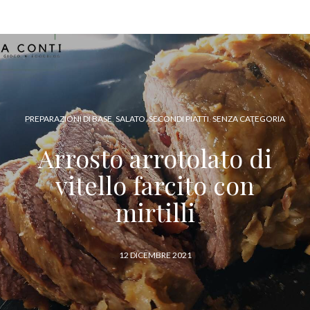
DOLCI
,
SENZA CATEGORIA
,
TORTE, CUPCAKES, MUFFIN, CROSTATE E BISCOTTI
Torta di mele
6 OTTOBRE 2021