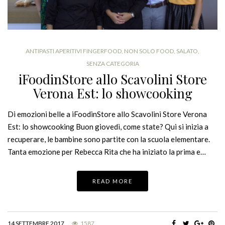
ANTIPASTI APERITIVI FINGERFOOD
,
NON SOLO FOOD
,
SALATO
,
SENZA CATEGORIA
iFoodinStore allo Scavolini Store
Verona Est: lo showcooking
Di emozioni belle a iFoodinStore allo Scavolini Store Verona
Est: lo showcooking Buon giovedì, come state? Qui si inizia a
recuperare, le bambine sono partite con la scuola elementare.
Tanta emozione per Rebecca Rita che ha iniziato la prima e…
READ MORE
14 SETTEMBRE 2017
1587