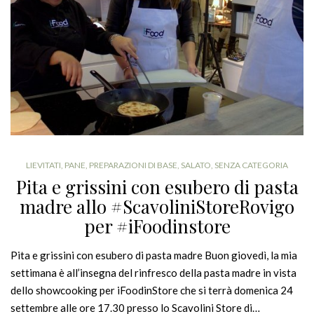
LIEVITATI
,
PANE
,
PREPARAZIONI DI BASE
,
SALATO
,
SENZA CATEGORIA
Pita e grissini con esubero di pasta
madre allo #ScavoliniStoreRovigo
per #iFoodinstore
Pita e grissini con esubero di pasta madre Buon giovedì, la mia
settimana è all’insegna del rinfresco della pasta madre in vista
dello showcooking per iFoodinStore che si terrà domenica 24
settembre alle ore 17.30 presso lo Scavolini Store di…